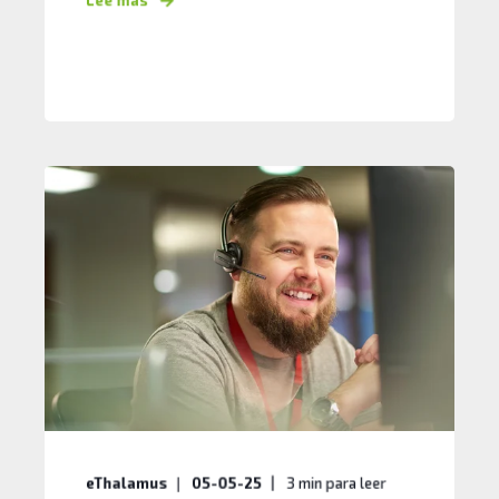
Lee mas
eThalamus
05-05-25
3
min para leer