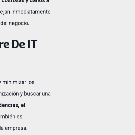
 costosas y daños a
flejan inmediatamente
 del negocio.
re De IT
y minimizar los
nización y buscar una
dencias, el
ambién es
la empresa.