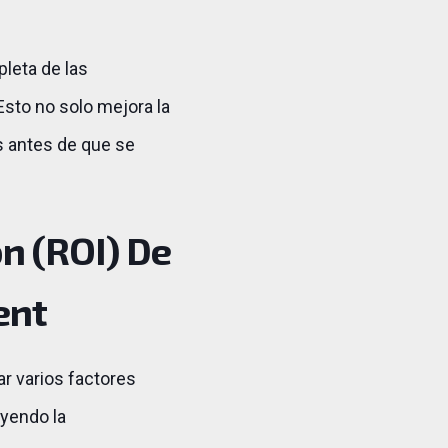
leta de las
Esto no solo mejora la
os antes de que se
n (ROI) De
ent
ar varios factores
uyendo la